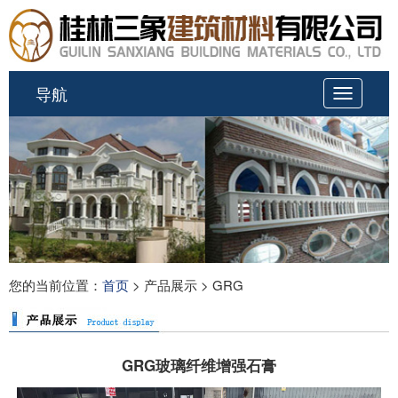
导航
切
换
导
航
您的当前位置：
首页
> 产品展示 > GRG
GRG玻璃纤维增强石膏